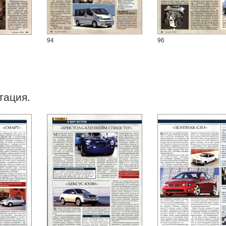
94
96
тация.