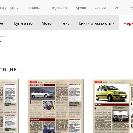
 и услуги
Реклама
Подписка
Архив
Форум
Wiki
К
он"
Купи авто
Мото
Рейс
Книги и каталоги
Марк
тация.