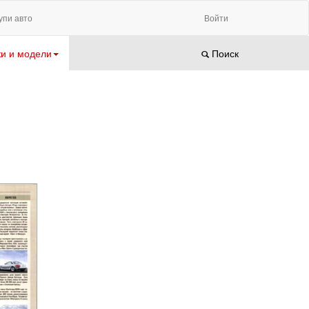
упи авто
Войти
и и модели
Поиск