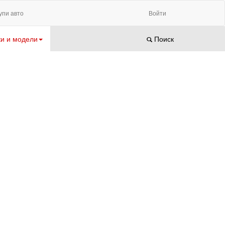
упи авто
Войти
и и модели
Поиск