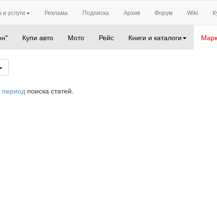
 и услуги
Реклама
Подписка
Архив
Форум
Wiki
К
он"
Купи авто
Мото
Рейс
Книги и каталоги
Марк
 период
поиска статей.