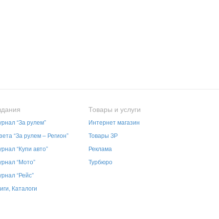
здания
Товары и услуги
рнал “За рулем”
Интернет магазин
зета “За рулем – Регион”
Товары ЗР
рнал “Купи авто”
Реклама
рнал “Мото”
Турбюро
рнал “Рейс”
иги, Каталоги