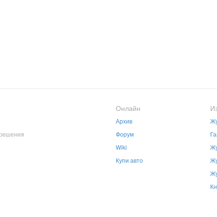
Онлайн
И
Архив
Жу
зрешения
Форум
Га
Wiki
Жу
Купи авто
Жу
Жу
Кн