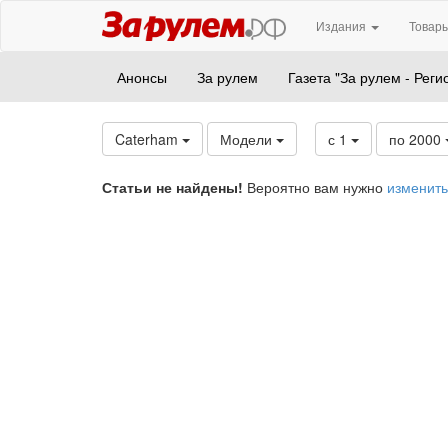
Издания
Товары
Анонсы
За рулем
Газета "За рулем - Реги
Caterham
Модели
с 1
по 2000
Статьи не найдены!
Вероятно вам нужно
изменить