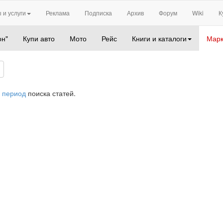
 и услуги
Реклама
Подписка
Архив
Форум
Wiki
К
он"
Купи авто
Мото
Рейс
Книги и каталоги
Марк
 период
поиска статей.