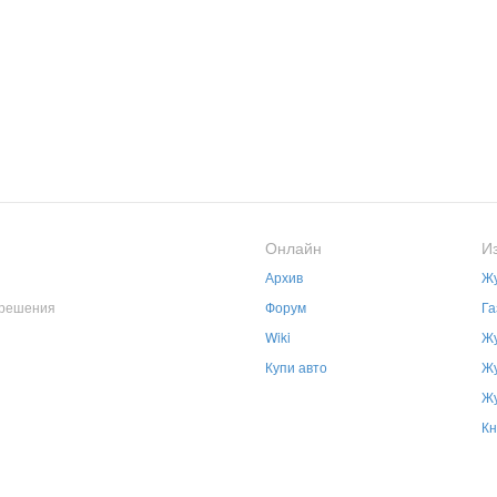
Онлайн
И
Архив
Жу
зрешения
Форум
Га
Wiki
Жу
Купи авто
Жу
Жу
Кн