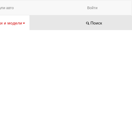
упи авто
Войти
и и модели
Поиск