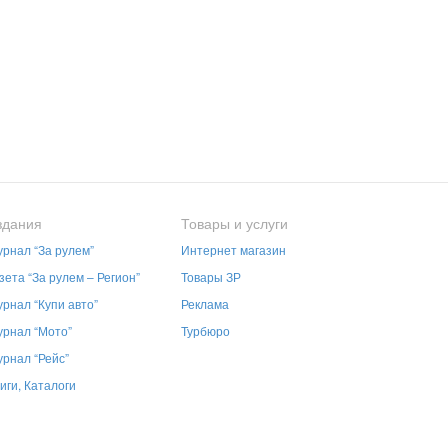
здания
Товары и услуги
рнал “За рулем”
Интернет магазин
зета “За рулем – Регион”
Товары ЗР
рнал “Купи авто”
Реклама
рнал “Мото”
Турбюро
рнал “Рейс”
иги, Каталоги