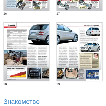
26
27
28
29
Знакомство