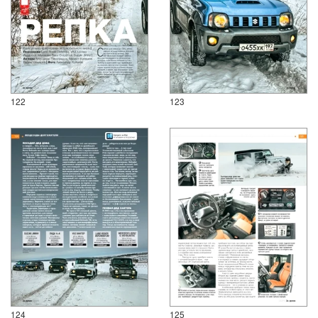
122
123
124
125