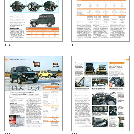
134
136