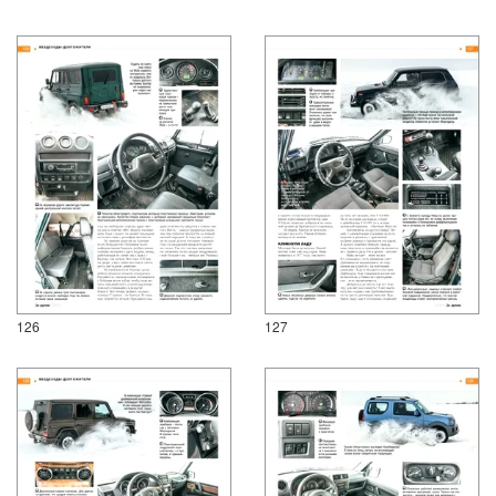
126
127