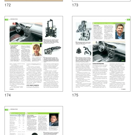
172
173
174
175