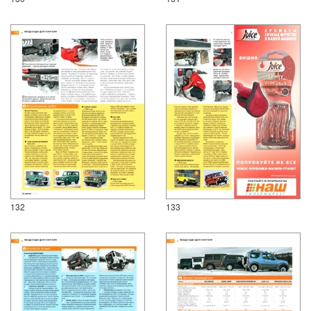
132
133