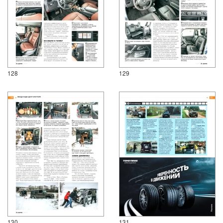
128
129
130
131