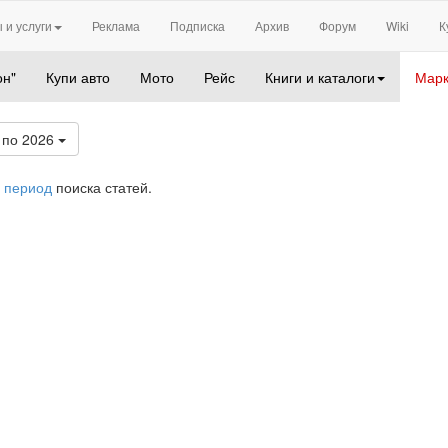
 и услуги
Реклама
Подписка
Архив
Форум
Wiki
К
он"
Купи авто
Мото
Рейс
Книги и каталоги
Марк
по 2026
 период
поиска статей.