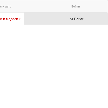
упи авто
Войти
и и модели
Поиск