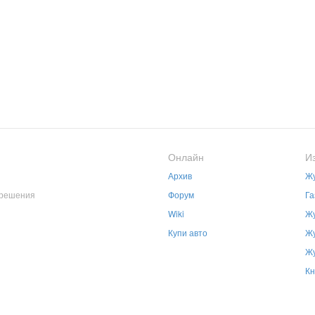
Онлайн
И
Архив
Жу
зрешения
Форум
Га
Wiki
Жу
Купи авто
Жу
Жу
Кн