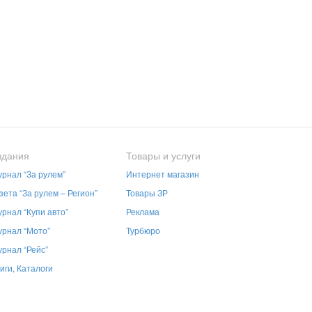
здания
Товары и услуги
рнал “За рулем”
Интернет магазин
зета “За рулем – Регион”
Товары ЗР
рнал “Купи авто”
Реклама
рнал “Мото”
Турбюро
рнал “Рейс”
иги, Каталоги