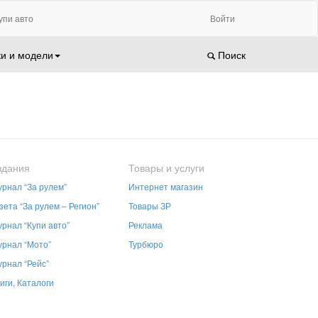
упи авто
Войти
и и модели
Поиск
здания
Товары и услуги
рнал “За рулем”
Интернет магазин
зета “За рулем – Регион”
Товары ЗР
рнал “Купи авто”
Реклама
рнал “Мото”
Турбюро
рнал “Рейс”
иги, Каталоги