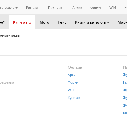
 и услуги
Реклама
Подписка
Архив
Форум
Wiki
К
он"
Купи авто
Мото
Рейс
Книги и каталоги
Марк
Комментарии
Онлайн
И
Архив
Жу
зрешения
Форум
Га
Wiki
Жу
Купи авто
Жу
Жу
Кн