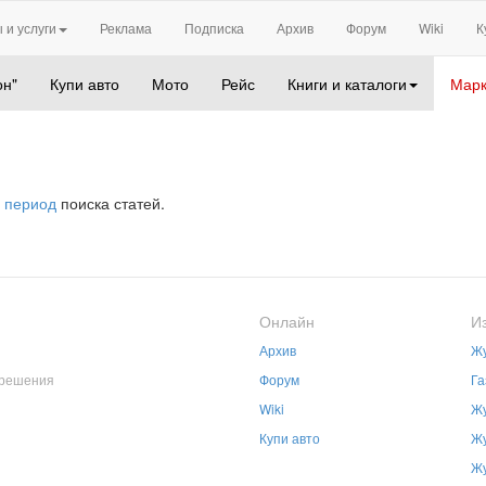
 и услуги
Реклама
Подписка
Архив
Форум
Wiki
К
он"
Купи авто
Мото
Рейс
Книги и каталоги
Марк
 период
поиска статей.
Онлайн
И
Архив
Жу
зрешения
Форум
Га
Wiki
Жу
Купи авто
Жу
Жу