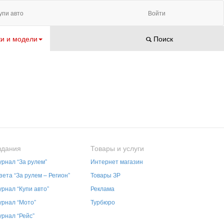
упи авто
Войти
и и модели
Поиск
здания
Товары и услуги
рнал “За рулем”
Интернет магазин
зета “За рулем – Регион”
Товары ЗР
рнал “Купи авто”
Реклама
рнал “Мото”
Турбюро
рнал “Рейс”