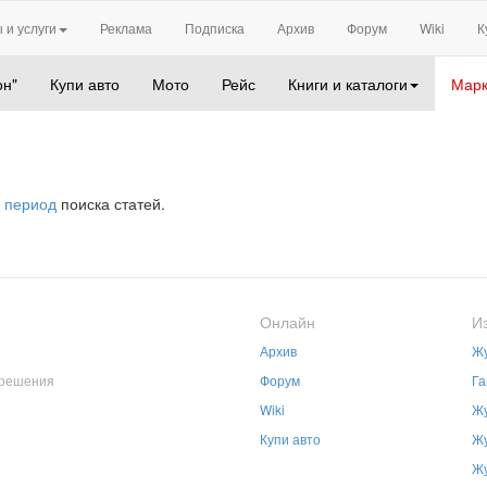
 и услуги
Реклама
Подписка
Архив
Форум
Wiki
К
он"
Купи авто
Мото
Рейс
Книги и каталоги
Марк
 период
поиска статей.
Онлайн
И
Архив
Жу
зрешения
Форум
Га
Wiki
Жу
Купи авто
Жу
Жу