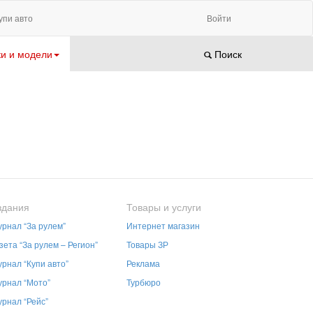
упи авто
Войти
и и модели
Поиск
здания
Товары и услуги
рнал “За рулем”
Интернет магазин
зета “За рулем – Регион”
Товары ЗР
рнал “Купи авто”
Реклама
рнал “Мото”
Турбюро
рнал “Рейс”