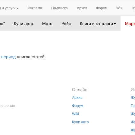
 и услуги
Реклама
Подписка
Архив
Форум
Wiki
К
он"
Купи авто
Мото
Рейс
Книги и каталоги
Марк
 период
поиска статей.
Онлайн
И
Архив
Жу
зрешения
Форум
Га
Wiki
Жу
Купи авто
Жу
Жу