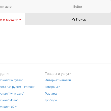
упи авто
Войти
и и модели
Поиск
здания
Товары и услуги
рнал “За рулем”
Интернет магазин
зета “За рулем – Регион”
Товары ЗР
рнал “Купи авто”
Реклама
рнал “Мото”
Турбюро
рнал “Рейс”