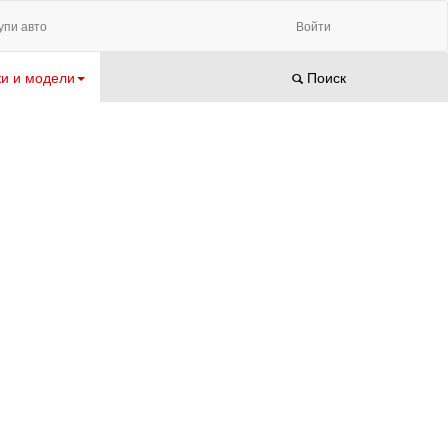
упи авто
Войти
и и модели
Поиск