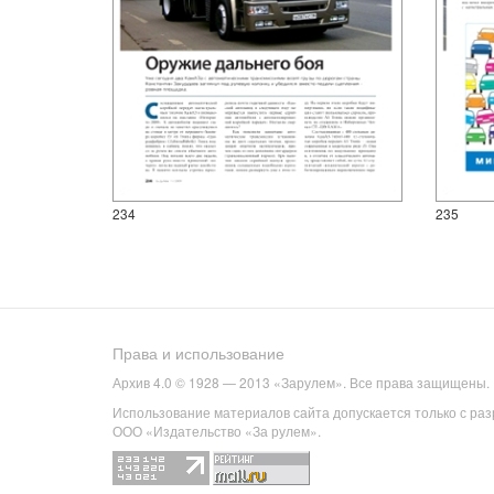
234
235
Права и использование
Архив 4.0 © 1928 — 2013 «Зарулем». Все права защищены.
Использование материалов сайта допускается только с ра
ООО «Издательство «За рулем».