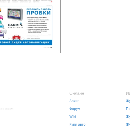
Онлайн
И
Архив
Жу
зрешения
Форум
Га
Wiki
Жу
Купи авто
Жу