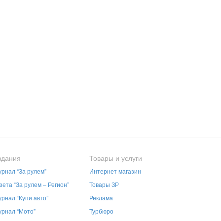
здания
Товары и услуги
рнал “За рулем”
Интернет магазин
зета “За рулем – Регион”
Товары ЗР
рнал “Купи авто”
Реклама
рнал “Мото”
Турбюро