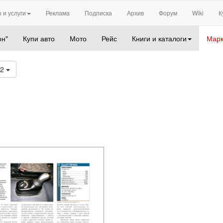
 и услуги
Реклама
Подписка
Архив
Форум
Wiki
К
он"
Купи авто
Мото
Рейс
Книги и каталоги
Марк
22
Я