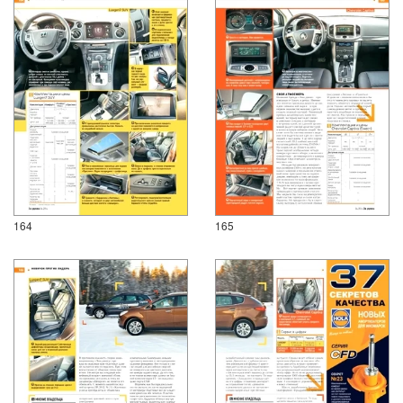
164
165