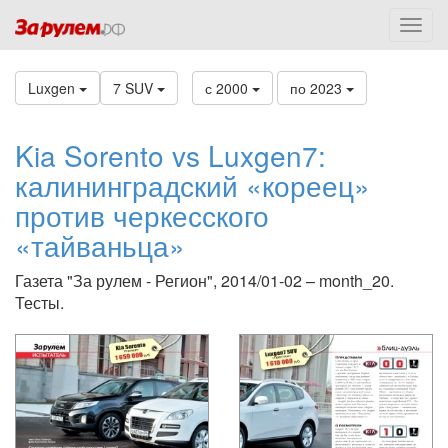
Luxgen
7 SUV
с 2000
по 2023
Kia Sorento vs Luxgen7:
калининградский «кореец»
против черкесского
«тайваньца»
Газета "За рулем - Регион", 2014/01-02 – month_20.
Тесты.