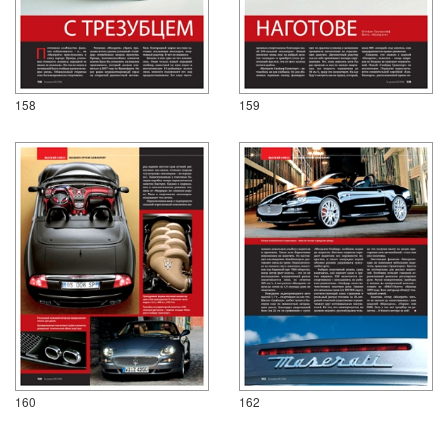
158
159
160
162