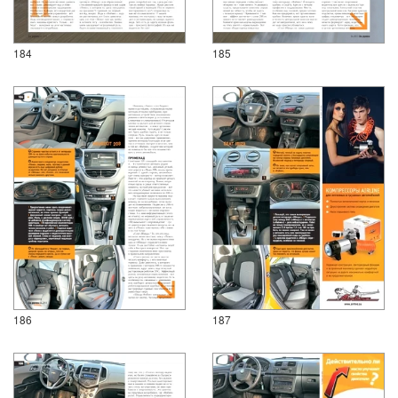
184
185
186
187