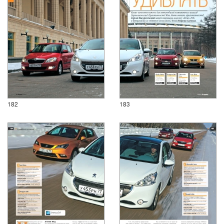
182
183