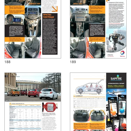
188
189