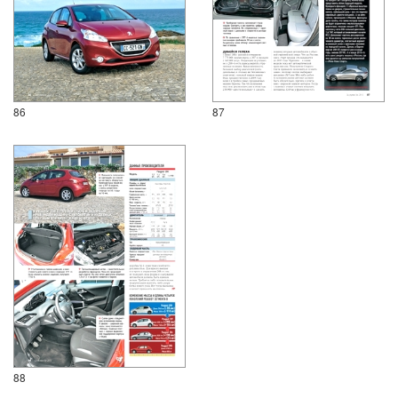
86
87
88