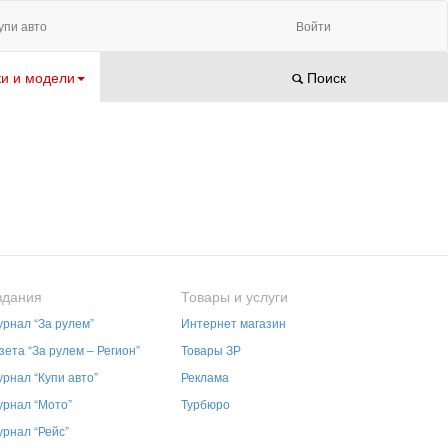
упи авто
Войти
и и модели
Поиск
здания
Товары и услуги
рнал “За рулем”
Интернет магазин
зета “За рулем – Регион”
Товары ЗР
рнал “Купи авто”
Реклама
рнал “Мото”
Турбюро
рнал “Рейс”