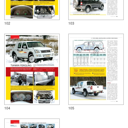
102
103
104
105