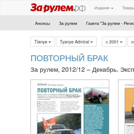
Издания
Товары
Анонсы
За рулем
Газета "За рулем - Реги
Tianye
Tyanye Admiral
с 2001
п
ПОВТОРНЫЙ БРАК
За рулем, 2012/12 – Декабрь. Экс