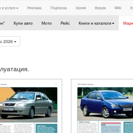
 и услуги
Реклама
Подписка
Архив
Форум
Wiki
К
он"
Купи авто
Мото
Рейс
Книги и каталоги
Марк
о 2026
плуатация.