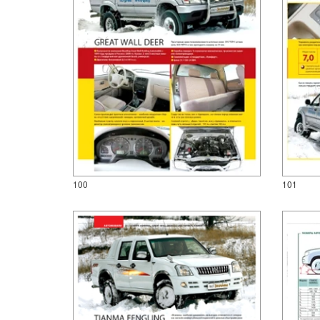
100
101