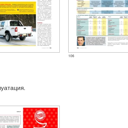
106
луатация.