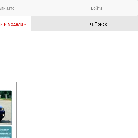
упи авто
Войти
и и модели
Поиск