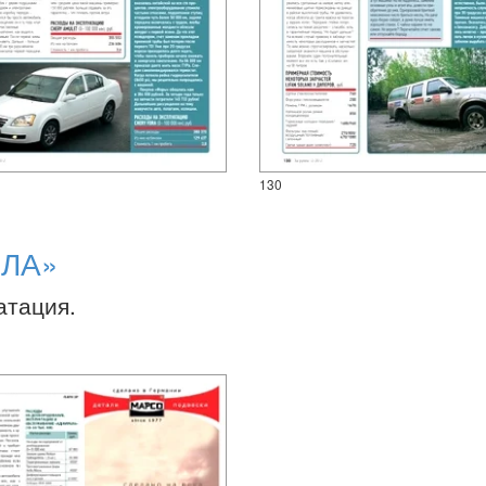
130
ЛА»
атация.