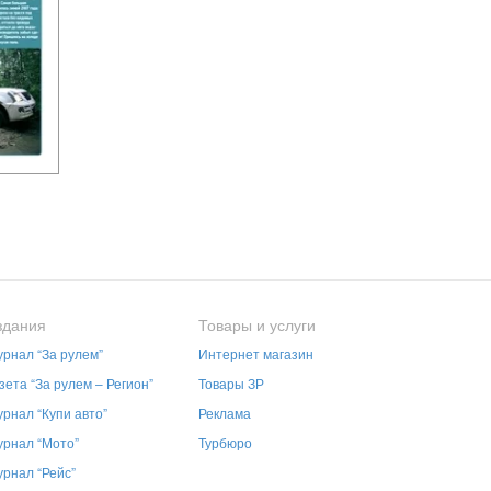
здания
Товары и услуги
рнал “За рулем”
Интернет магазин
зета “За рулем – Регион”
Товары ЗР
рнал “Купи авто”
Реклама
рнал “Мото”
Турбюро
рнал “Рейс”