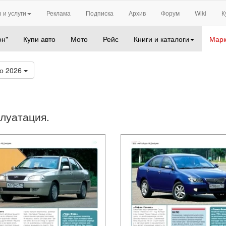
 и услуги
Реклама
Подписка
Архив
Форум
Wiki
К
он"
Купи авто
Мото
Рейс
Книги и каталоги
Марк
о 2026
плуатация.