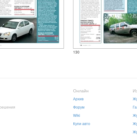
130
Онлайн
И
Архив
Жу
зрешения
Форум
Га
Wiki
Жу
Купи авто
Жу
Жу