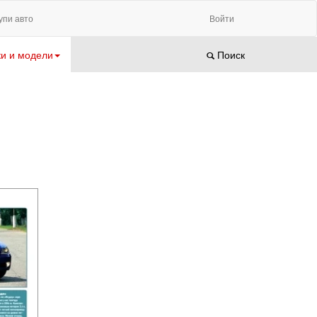
упи авто
Войти
и и модели
Поиск