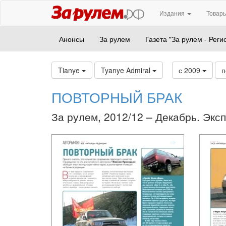
Издания
Товары
Анонсы
За рулем
Газета "За рулем - Реги
Tianye
Tyanye Admiral
с 2009
п
ПОВТОРНЫЙ БРАК
За рулем, 2012/12 – Декабрь. Экс