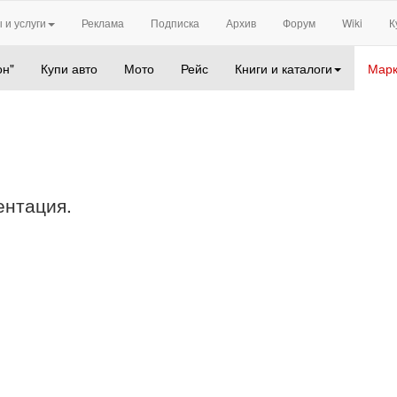
 и услуги
Реклама
Подписка
Архив
Форум
Wiki
К
он"
Купи авто
Мото
Рейс
Книги и каталоги
Марк
ентация.