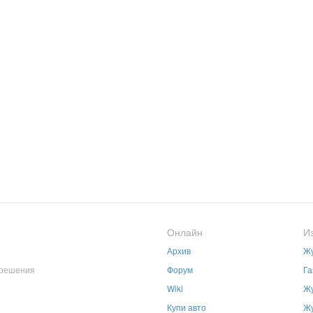
Онлайн
И
Архив
Жу
зрешения
Форум
Га
Wiki
Жу
Купи авто
Жу