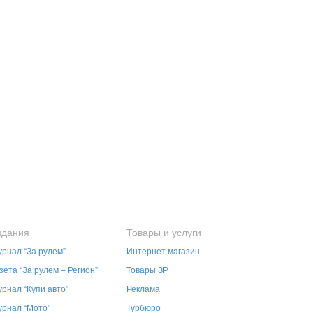
здания
Товары и услуги
рнал “За рулем”
Интернет магазин
зета “За рулем – Регион”
Товары ЗР
рнал “Купи авто”
Реклама
рнал “Мото”
Турбюро