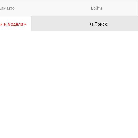
упи авто
Войти
и и модели
Поиск