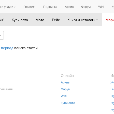
 и услуги
Реклама
Подписка
Архив
Форум
Wiki
К
он"
Купи авто
Мото
Рейс
Книги и каталоги
Марк
 период
поиска статей.
Онлайн
И
Архив
Жу
зрешения
Форум
Га
Wiki
Жу
Купи авто
Жу
Жу