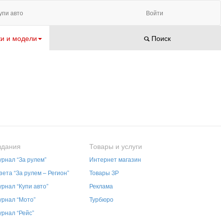
упи авто
Войти
и и модели
Поиск
здания
Товары и услуги
рнал “За рулем”
Интернет магазин
зета “За рулем – Регион”
Товары ЗР
рнал “Купи авто”
Реклама
рнал “Мото”
Турбюро
рнал “Рейс”