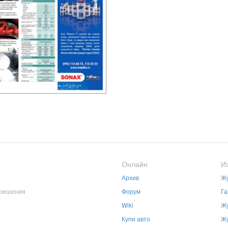
Онлайн
И
Архив
Жу
зрешения
Форум
Га
Wiki
Жу
Купи авто
Жу