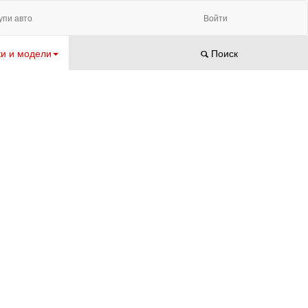
упи авто
Войти
и и модели
Поиск