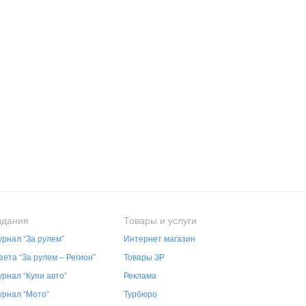
здания
Товары и услуги
рнал “За рулем”
Интернет магазин
зета “За рулем – Регион”
Товары ЗР
рнал “Купи авто”
Реклама
рнал “Мото”
Турбюро