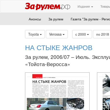
Издания
Товары
Анонсы
За рулем
Газета "За рулем - Реги
Toyota
Verossa
с 2000
по 2018
НА СТЫКЕ ЖАНРОВ
За рулем, 2006/07 – Июль. Эксплу
«Тойота-Веросса»