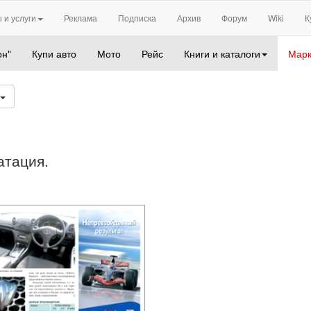
 и услуги
Реклама
Подписка
Архив
Форум
Wiki
К
он"
Купи авто
Мото
Рейс
Книги и каталоги
Марк
атация.