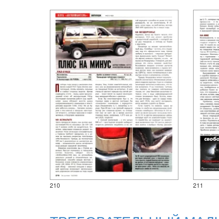
210
211