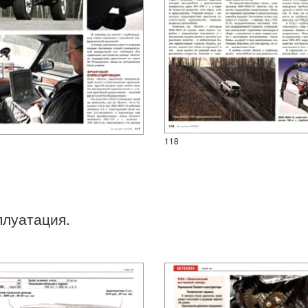
118
плуатация.