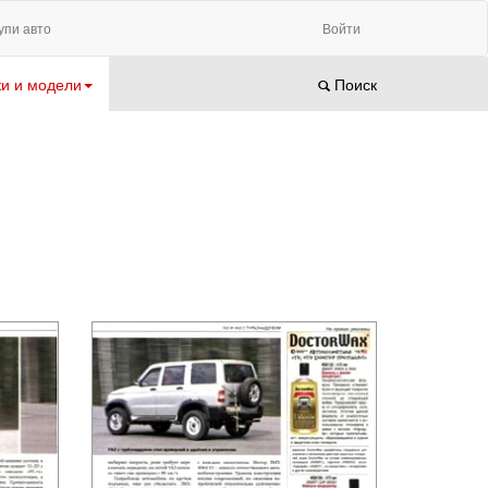
упи авто
Войти
и и модели
Поиск