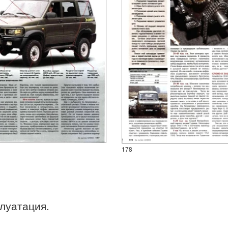
178
плуатация.