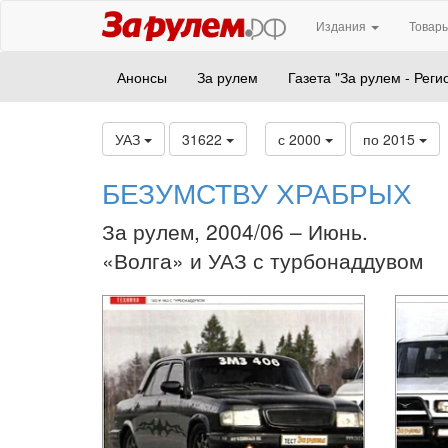
Издания
Товары
Анонсы
За рулем
Газета "За рулем - Реги
УАЗ
31622
с 2000
по 2015
БЕЗУМСТВУ ХРАБРЫХ
За рулем, 2004/06 – Июнь.
«Волга» и УАЗ с турбонаддувом