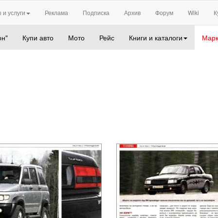
 и услуги
Реклама
Подписка
Архив
Форум
Wiki
К
он"
Купи авто
Мото
Рейс
Книги и каталоги
Марк