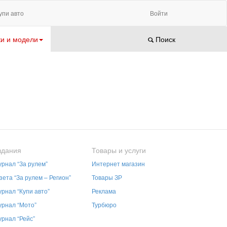
упи авто
Войти
и и модели
Поиск
здания
Товары и услуги
рнал “За рулем”
Интернет магазин
зета “За рулем – Регион”
Товары ЗР
рнал “Купи авто”
Реклама
рнал “Мото”
Турбюро
рнал “Рейс”