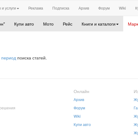
 и услуги
Реклама
Подписка
Архив
Форум
Wiki
К
он"
Купи авто
Мото
Рейс
Книги и каталоги
Марк
 период
поиска статей.
Онлайн
И
Архив
Жу
зрешения
Форум
Га
Wiki
Жу
Купи авто
Жу
Жу