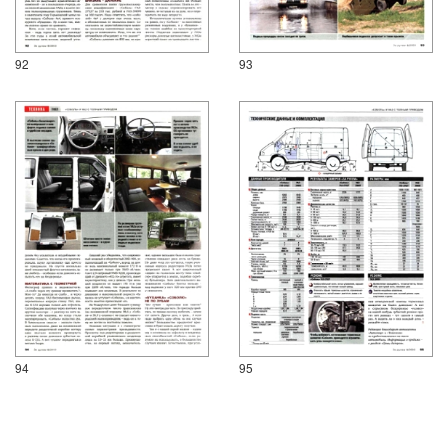
92
93
94
95