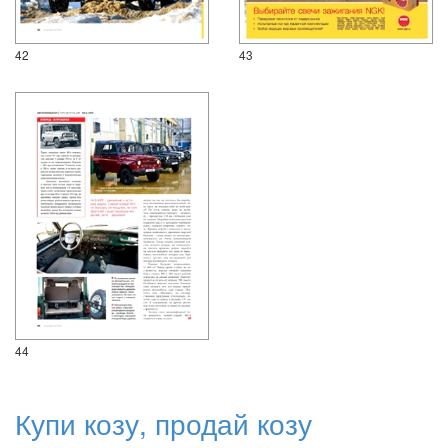
42
43
44
Купи козу, продай козу