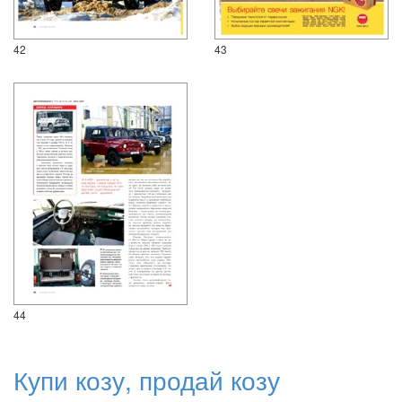
42
43
44
Купи козу, продай козу