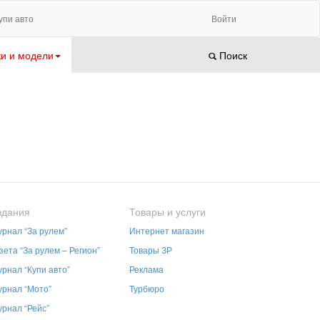
упи авто
Войти
и и модели
Поиск
здания
Товары и услуги
рнал “За рулем”
Интернет магазин
зета “За рулем – Регион”
Товары ЗР
рнал “Купи авто”
Реклама
рнал “Мото”
Турбюро
рнал “Рейс”