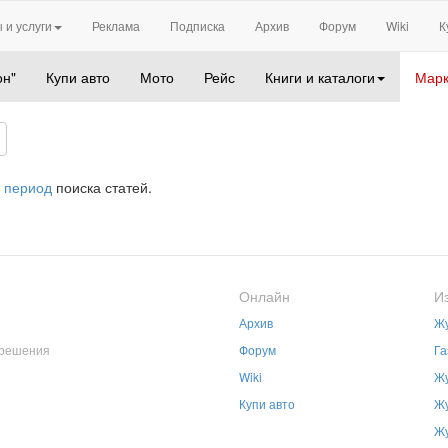
 и услуги
Реклама
Подписка
Архив
Форум
Wiki
К
он"
Купи авто
Мото
Рейс
Книги и каталоги
Марк
 период
поиска статей.
Онлайн
И
Архив
Жу
зрешения
Форум
Га
Wiki
Жу
Купи авто
Жу
Жу