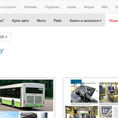
 и услуги
Реклама
Подписка
Архив
Форум
Wiki
К
он"
Купи авто
Мото
Рейс
Книги и каталоги
Марк
026
У