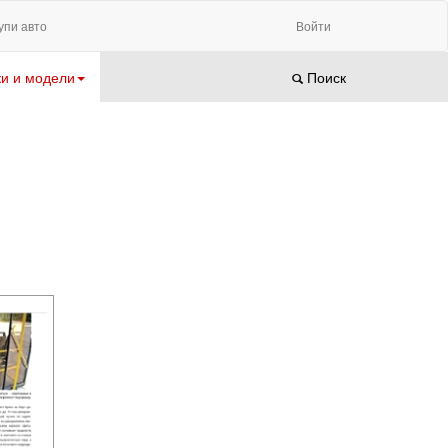
упи авто
Войти
и и модели
Поиск