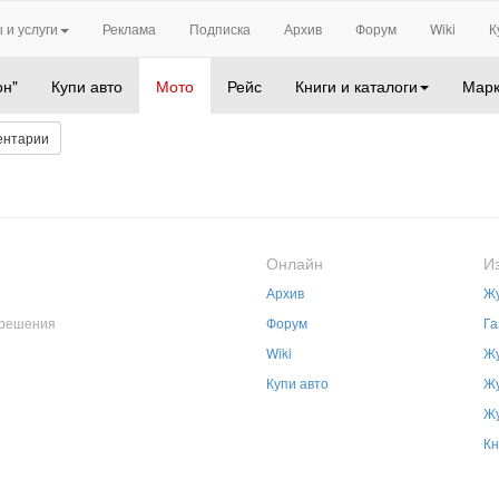
 и услуги
Реклама
Подписка
Архив
Форум
Wiki
К
он"
Купи авто
Мото
Рейс
Книги и каталоги
Марк
ентарии
Онлайн
И
Архив
Жу
зрешения
Форум
Га
Wiki
Жу
Купи авто
Жу
Жу
Кн