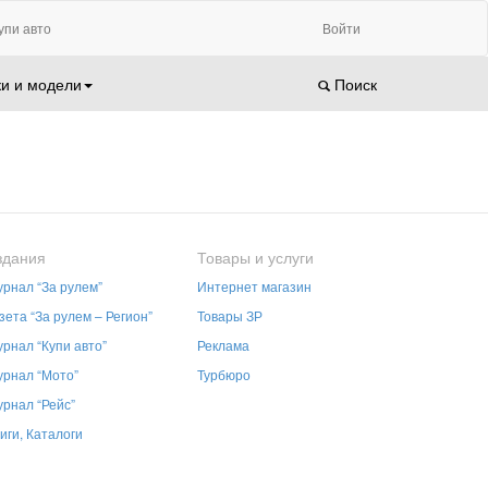
упи авто
Войти
и и модели
Поиск
здания
Товары и услуги
рнал “За рулем”
Интернет магазин
зета “За рулем – Регион”
Товары ЗР
рнал “Купи авто”
Реклама
рнал “Мото”
Турбюро
рнал “Рейс”
иги, Каталоги