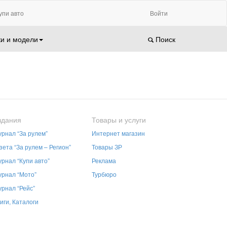
упи авто
Войти
и и модели
Поиск
здания
Товары и услуги
рнал “За рулем”
Интернет магазин
зета “За рулем – Регион”
Товары ЗР
рнал “Купи авто”
Реклама
рнал “Мото”
Турбюро
рнал “Рейс”
иги, Каталоги