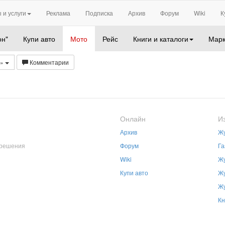
 и услуги
Реклама
Подписка
Архив
Форум
Wiki
К
он"
Купи авто
Мото
Рейс
Книги и каталоги
Марк
А»
Комментарии
Онлайн
И
Архив
Жу
зрешения
Форум
Га
Wiki
Жу
Купи авто
Жу
Жу
Кн