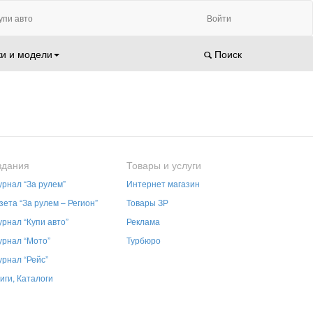
упи авто
Войти
и и модели
Поиск
здания
Товары и услуги
рнал “За рулем”
Интернет магазин
зета “За рулем – Регион”
Товары ЗР
рнал “Купи авто”
Реклама
рнал “Мото”
Турбюро
рнал “Рейс”
иги, Каталоги