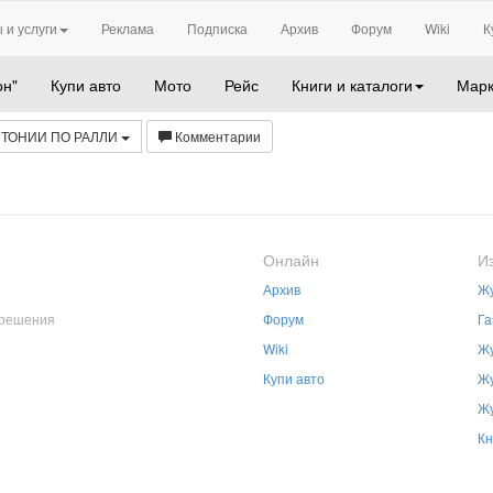
 и услуги
Реклама
Подписка
Архив
Форум
Wiki
К
он"
Купи авто
Мото
Рейс
Книги и каталоги
Марк
ТОНИИ ПО РАЛЛИ
Комментарии
Онлайн
И
Архив
Жу
зрешения
Форум
Га
Wiki
Жу
Купи авто
Жу
Жу
Кн