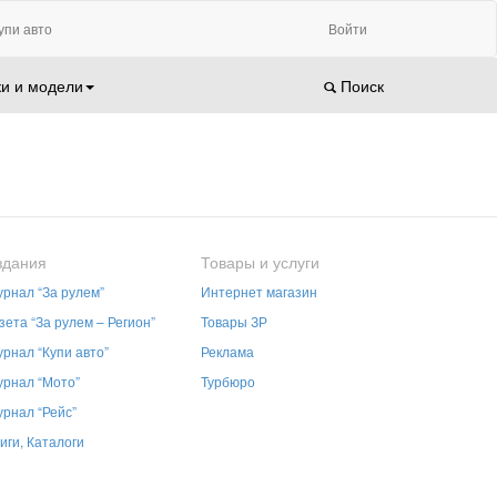
упи авто
Войти
и и модели
Поиск
здания
Товары и услуги
рнал “За рулем”
Интернет магазин
зета “За рулем – Регион”
Товары ЗР
рнал “Купи авто”
Реклама
рнал “Мото”
Турбюро
рнал “Рейс”
иги, Каталоги