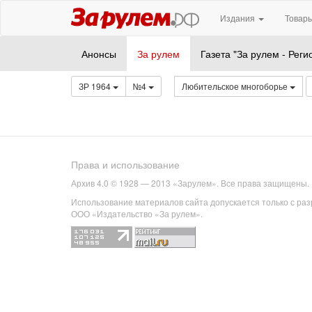
Издания
Товары
Анонсы
За рулем
Газета "За рулем - Реги
ЗР 1964
№4
Любительское многоборье
Права и использование
Архив 4.0 © 1928 — 2013 «Зарулем». Все права защищены.
Использование материалов сайта допускается только с ра
ООО «Издательство «За рулем».