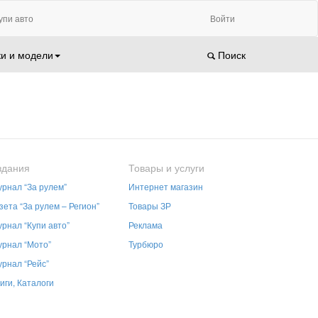
упи авто
Войти
и и модели
Поиск
здания
Товары и услуги
рнал “За рулем”
Интернет магазин
зета “За рулем – Регион”
Товары ЗР
рнал “Купи авто”
Реклама
рнал “Мото”
Турбюро
рнал “Рейс”
иги, Каталоги