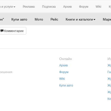
 и услуги
Реклама
Подписка
Архив
Форум
Wiki
К
он"
Купи авто
Мото
Рейс
Книги и каталоги
Марк
Комментарии
Онлайн
И
Архив
Жу
зрешения
Форум
Га
Wiki
Жу
Купи авто
Жу
Жу
Кн