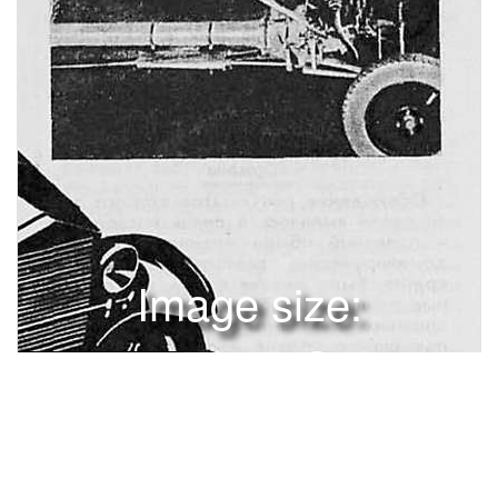
Image size:
1280x1725 Scale:
100% -
PanoJS3
34
К SO-летаюсоветского автомобилестроенияОднажды в