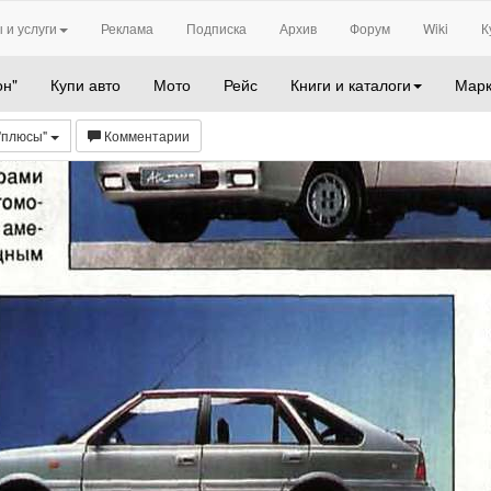
 и услуги
Реклама
Подписка
Архив
Форум
Wiki
К
он"
Купи авто
Мото
Рейс
Книги и каталоги
Марк
 "плюсы"
Комментарии