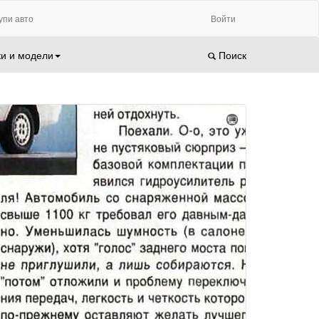
упи авто
Войти
и и модели
Поиск