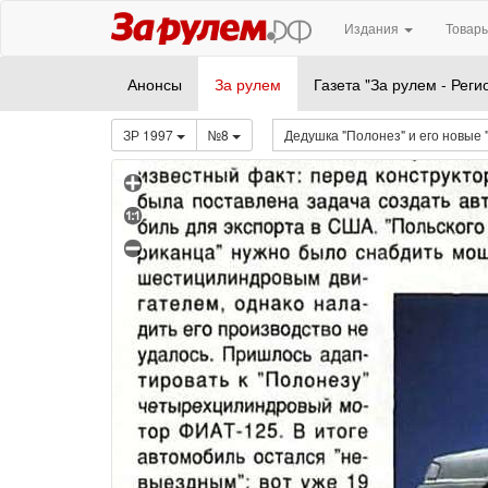
Издания
Товары
Анонсы
За рулем
Газета "За рулем - Реги
ЗР 1997
№8
Дедушка "Полонез" и его новые