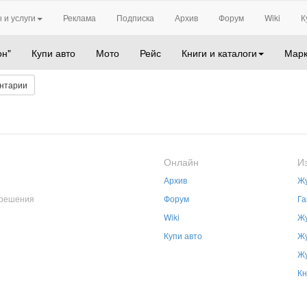
 и услуги
Реклама
Подписка
Архив
Форум
Wiki
К
он"
Купи авто
Мото
Рейс
Книги и каталоги
Марк
нтарии
Онлайн
И
Архив
Жу
зрешения
Форум
Га
Wiki
Жу
Купи авто
Жу
Жу
Кн