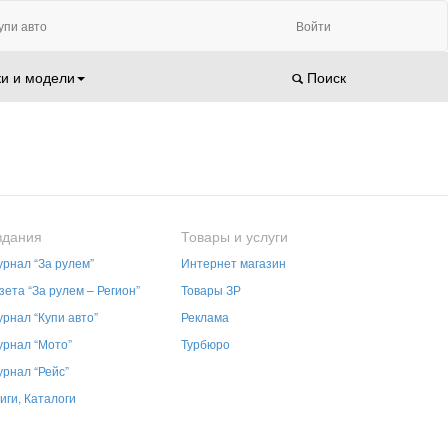
упи авто
Войти
и и модели
Поиск
здания
Товары и услуги
рнал “За рулем”
Интернет магазин
зета “За рулем – Регион”
Товары ЗР
рнал “Купи авто”
Реклама
рнал “Мото”
Турбюро
рнал “Рейс”
иги, Каталоги