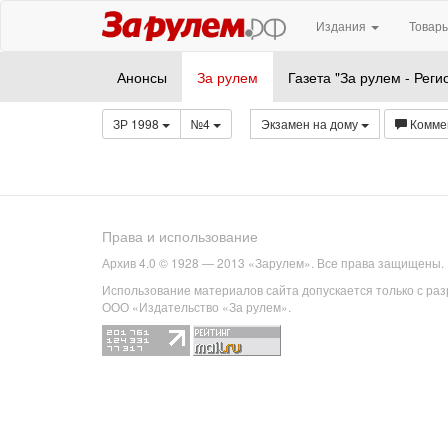
Издания
Товары
Анонсы
За рулем
Газета "За рулем - Реги
ЗР 1998
№4
Экзамен на дому
Комме
Права и использование
Архив 4.0 © 1928 — 2013 «Зарулем». Все права защищены.
Использование материалов сайта допускается только с ра
ООО «Издательство «За рулем».