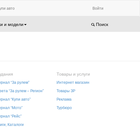
упи авто
Войти
и и модели
Поиск
здания
Товары и услуги
рнал “За рулем”
Интернет магазин
зета “За рулем – Регион”
Товары ЗР
рнал “Купи авто”
Реклама
рнал “Мото”
Турбюро
рнал “Рейс”
иги, Каталоги