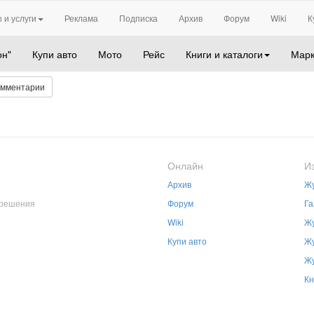
 и услуги
Реклама
Подписка
Архив
Форум
Wiki
К
он"
Купи авто
Мото
Рейс
Книги и каталоги
Марк
омментарии
Онлайн
И
Архив
Жу
зрешения
Форум
Га
Wiki
Жу
Купи авто
Жу
Жу
Кн