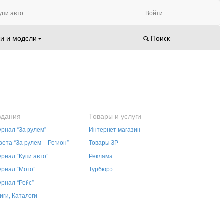
упи авто
Войти
и и модели
Поиск
здания
Товары и услуги
рнал “За рулем”
Интернет магазин
зета “За рулем – Регион”
Товары ЗР
рнал “Купи авто”
Реклама
рнал “Мото”
Турбюро
рнал “Рейс”
иги, Каталоги