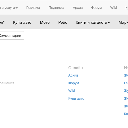
 и услуги
Реклама
Подписка
Архив
Форум
Wiki
К
он"
Купи авто
Мото
Рейс
Книги и каталоги
Марк
Комментарии
Онлайн
И
Архив
Жу
зрешения
Форум
Га
Wiki
Жу
Купи авто
Жу
Жу
Кн