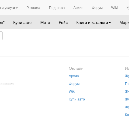
 и услуги
Реклама
Подписка
Архив
Форум
Wiki
К
он"
Купи авто
Мото
Рейс
Книги и каталоги
Марк
Онлайн
И
Архив
Жу
зрешения
Форум
Га
Wiki
Жу
Купи авто
Жу
Жу
Кн