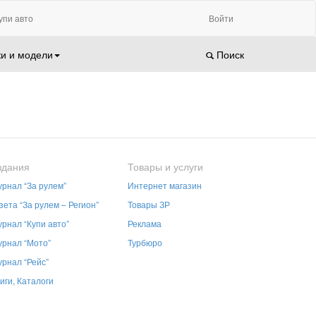
упи авто
Войти
и и модели
Поиск
здания
Товары и услуги
рнал “За рулем”
Интернет магазин
зета “За рулем – Регион”
Товары ЗР
рнал “Купи авто”
Реклама
рнал “Мото”
Турбюро
рнал “Рейс”
иги, Каталоги