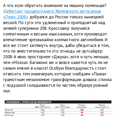
А что если обратить внимание на машину поменьше?
Дебютант прошлогоднего Женевского автосалона
«Пежо-2008»
добрался до России только нынешней
весной. По сути это удлиненный и приподнятый над
землей супермини 208. Кроссовер получился
симпатичным и весьма изысканным, хотя производит
впечатление чрезвычайно компактного автомобиля. И
все же стоит заглянуть внутрь, дабы убедиться в том,
что по вместительности это отнюдь не аутсайдер:
2008-й явно просторнее «Джука», хотя и чуть меньше,
чем «Мокка». Багажник же и вовсе кажется чуть ли не
самым емким в классе! Особую благодарность стоит
отвесить тем инженерам, которые снабдили «Пыжа»
грамотным механизмом трансформации дивана: спинка
с подушкой складываются по частям, образуя ровный
пол.