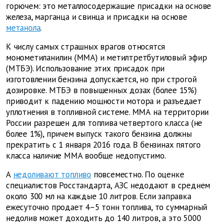
горючем: это металлосодержащие присадки на основе
железа, марганца и свинца и присадки на основе
метанола
.
К числу самых страшных врагов относятся
монометиланилин (ММА) и метилтретбутиловый эфир
(МТБЭ). Использование этих присадок при
изготовлении бензина допускается, но при строгой
дозировке. МТБЭ в повышенных дозах (более 15%)
приводит к падению мощности мотора и разъедает
уплотнения в топливной системе. ММА на территории
России разрешен для топлива четвертого класса (не
более 1%), причем выпуск такого бензина должны
прекратить с 1 января 2016 года. В бензинах пятого
класса наличие ММА вообще недопустимо.
А
недоливают топливо
повсеместно. По оценке
специалистов Росстандарта, АЗС недодают в среднем
около 300 мл на каждые 10 литров. Если заправка
ежесуточно продает 4–5 тонн топлива, то суммарный
недолив может доходить до 140 литров, а это 5000