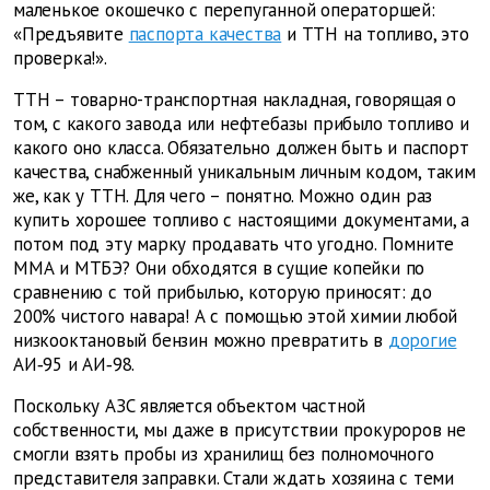
маленькое окошечко с перепуганной операторшей:
«Предъявите
паспорта качества
и ТТН на топливо, это
проверка!».
ТТН – товарно-транспортная накладная, говорящая о
том, с какого завода или нефтебазы прибыло топливо и
какого оно класса. Обязательно должен быть и паспорт
качества, снабженный уникальным личным кодом, таким
же, как у ТТН. Для чего – понятно. Можно один раз
купить хорошее топливо с настоящими документами, а
потом под эту марку продавать что угодно. Помните
ММА и МТБЭ? Они обходятся в сущие копейки по
сравнению с той прибылью, которую приносят: до
200% чистого навара! А с помощью этой химии любой
низкооктановый бензин можно превратить в
дорогие
АИ‑95 и АИ‑98.
Поскольку АЗС является объектом частной
собственности, мы даже в присутствии прокуроров не
смогли взять пробы из хранилищ без полномочного
представителя заправки. Стали ждать хозяина с теми