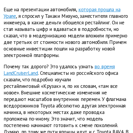
Еще на презентации автомобиля,
которая прошла на
Урале
, я спросил у Такаки Мизуно, заместителя главного
инженера, в какие деньги обошелся рестайлинг. Он не
стал называть цифр и вдаваться в подробности, но
сказал, что в модернизацию модели вложили примерно
две третьих от стоимости нового автомобиля. Причем
основные инвестиции пошли на разработку новой
электронной платформы.
Почему так дорого? Это удалось узнать
во время
LandCruiserLand
. Специалисты из российского офиса
сказали, что подробно изучали
рестайлинговый «Крузак» и, по их словам, «там все
новое». Внешние косметические изменения не
передают масштабов внутренних перемен. У флагмана
вседорожников Toyota абсолютно другая электронная
начинка, в некоторых местах даже проводка
проложена по-иному. Это значит, что модель
постепенно начинают готовить к смене поколений.
Думаю, по тому же пути японцы идут и с Toyota RAV4. В