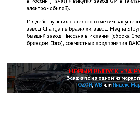
в России (Haval) и выкупил завод GM в Таила
электромобилей).
Из действующих проектов отметим запущенн
завод Changan в Бразилии, завод Magna Steyr 
бывший завод Ниссана в Испании (сборка Che
брендом Ebro), совместные предприятия BAIC
НОВЫЙ ВЫПУСК «ЗА Р
Закажите на одном из маркет
OZON
,
WB
или
Яндекс Ма