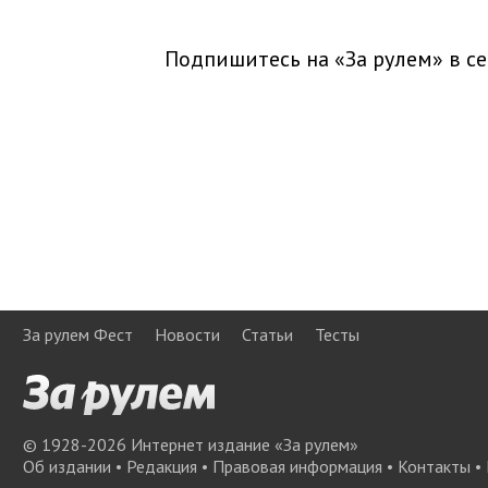
Подпишитесь на «За рулем» в
се
За рулем Фест
Новости
Статьи
Тесты
© 1928-
2026
Интернет издание «За рулем»
Об издании
•
Редакция
•
Правовая информация
•
Контакты
•