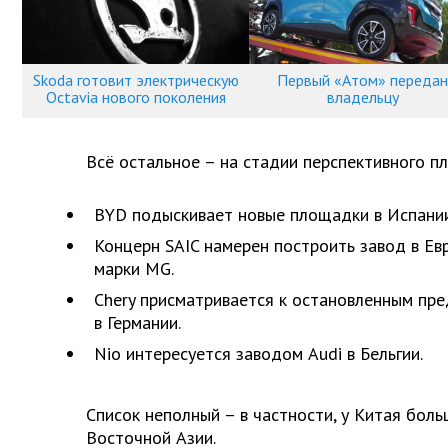
Skoda готовит электрическую
Первый «Атом» передан
Octavia нового поколения
владельцу
Всё остальное – на стадии перспективного п
BYD подыскивает новые площадки в Испании
Концерн SAIC намерен построить завод в Ев
марки MG.
Chery присматривается к остановленным пр
в Германии.
Nio интересуется заводом Audi в Бельгии.
Список неполный – в частности, у Китая бол
Восточной Азии.