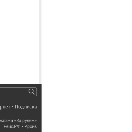
ркет
•
Подписка
еклама «За рулем»
Рейс.РФ
•
Архив