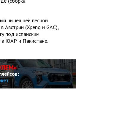
нде (сборка
ый нынешней весной
в Австрии (Xpeng и GAC),
ry под испанским
 в ЮАР и Пакистане.
УЛЕМ»
плейсов:
ркет