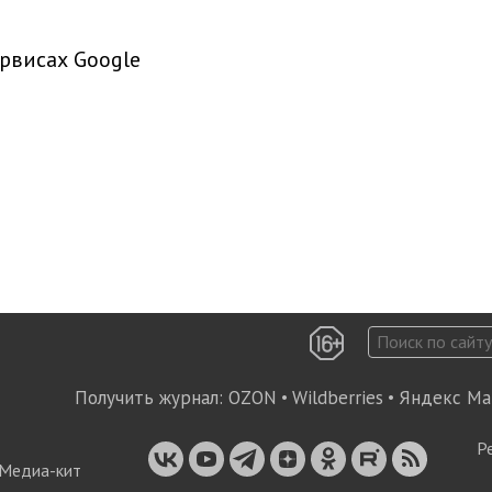
рвисах Google
Получить журнал:
OZON
•
Wildberries
•
Яндекс Ма
Р
Медиа-кит