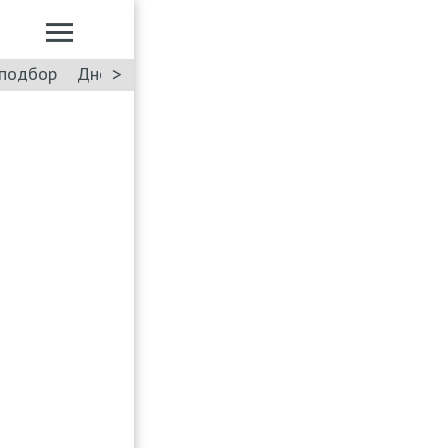
>
подбор
Дневник: Лада Искра
Такси
Форум
ПДД