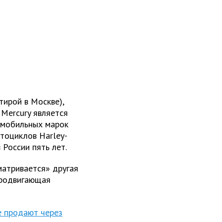
тирой в Москве),
Mercury является
омобильных марок
мотоциклов Harley-
 России пять лет.
матривается» другая
 продвигающая
е продают через