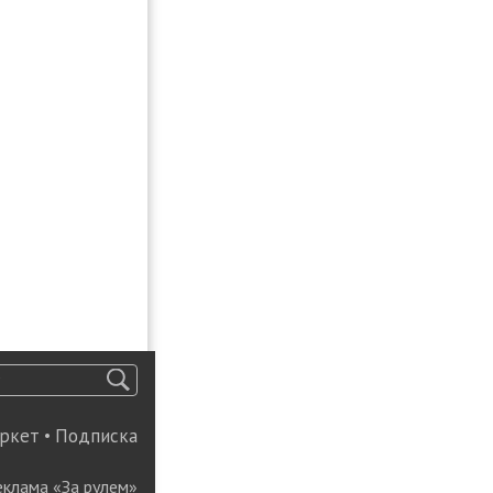
ркет
•
Подписка
еклама «За рулем»