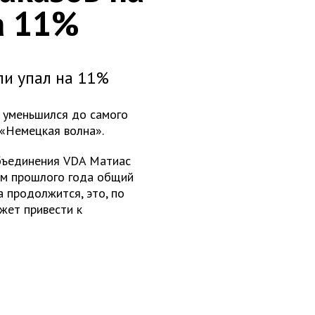
а 11%
ли упал на 11%
 уменьшился до самого
 «Немецкая волна».
объединения VDA Матиас
нем прошлого года общий
а продолжится, это, по
жет привести к