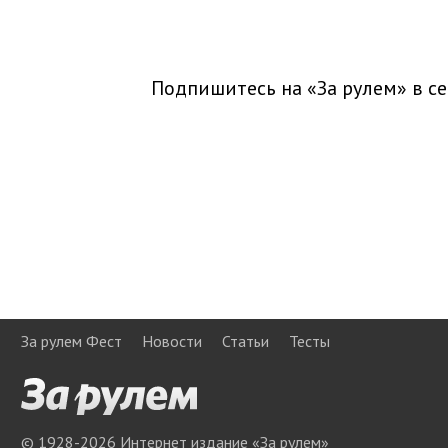
Подпишитесь на «За рулем» в
се
За рулем Фест
Новости
Статьи
Тесты
© 1928-
2026
Интернет издание «За рулем»