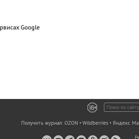
рвисах Google
Получить журнал:
OZON
•
Wildberries
•
Яндекс Ма
Р