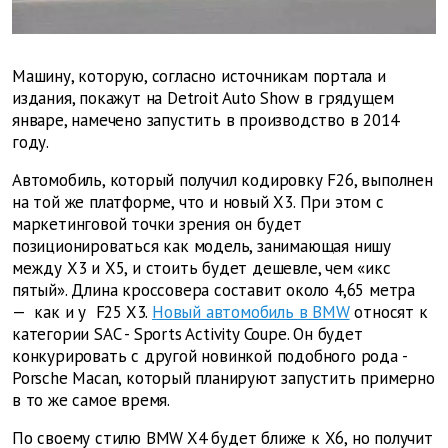
Машину, которую, согласно источникам портала
и
издания
, покажут на Detroit Auto Show в грядущем
январе, намечено запустить в производство в 2014
году.
Автомобиль, который получил кодировку F26, выполнен
на той же платформе, что и новый X3. При этом с
маркетинговой точки зрения он будет
позиционироваться как модель, занимающая нишу
между Х3 и Х5, и стоить будет дешевле, чем «икс
пятый». Длина кроссовера составит около 4,65 метра
— как и у F25 X3.
Новый автомобиль в BMW
относят к
категории SAC - Sports Activity Coupe. Он будет
конкурировать с другой новинкой подобного рода -
Porsche Macan, который планируют запустить примерно
в то же самое время.
По своему стилю BMW X4 будет ближе к Х6, но получит