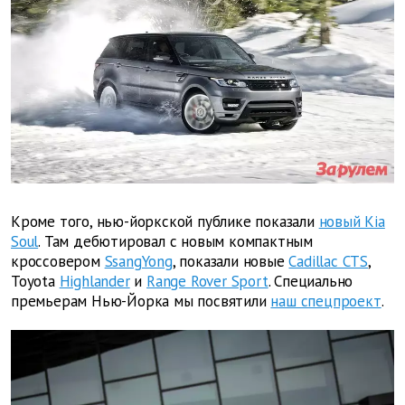
Кроме того, нью-йоркской публике показали
новый Kiа
Soul
. Там дебютировал с новым компактным
кроссовером
SsangYong
, показали новые
Cadillac CTS
,
Toyota
Highlander
и
Range Rover Sport
. Специально
премьерам Нью-Йорка мы посвятили
наш спецпроект
.