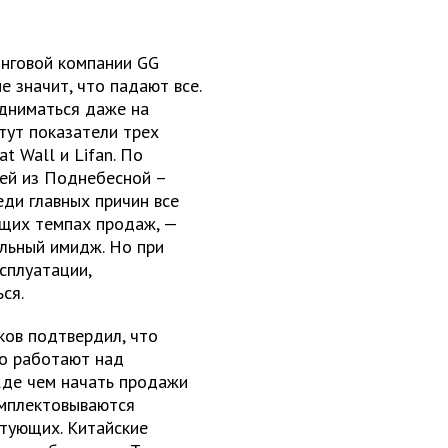
инговой компании GG
е значит, что падают все.
одниматься даже на
тут показатели трех
t Wall и Lifan. По
лей из Поднебесной –
ди главных причин все
ущих темпах продаж, —
ельный имидж. Но при
сплуатации,
ся.
ков подтвердил, что
но работают над
жде чем начать продажи
омплектовываются
тующих. Китайские