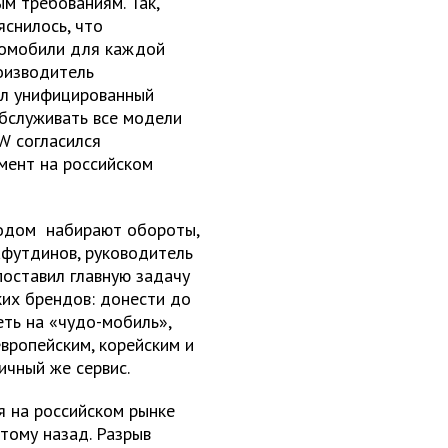
м требованиям. Так,
яснилось, что
томобили для каждой
оизводитель
ил унифицированный
обслуживать все модели
W согласился
мент на российском
одом набирают обороты,
афутдинов, руководитель
поставил главную задачу
их брендов: донести до
ть на «чудо-мобиль»,
европейским, корейским и
ичный же сервис.
я на российском рынке
тому назад. Разрыв