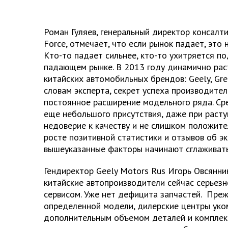
Роман Гуляев, генеральный директор консалт
Force, отмечает, что если рынок падает, это н
Кто-то падает сильнее, кто-то ухитряется п
падающем рынке. В 2013 году динамично рас
китайских автомобильных брендов: Geely, Grea
словам эксперта, секрет успеха производите
постоянное расширение модельного ряда. Сре
еще небольшого присутствия, даже при раст
недоверие к качеству и не слишком положит
росте позитивной статистики и отзывов об эк
вышеуказанные факторы начинают сглаживать
Гендиректор Geely Motors Rus Игорь Овсянни
китайские автопроизводители сейчас серьез
сервисом. Уже нет дефицита запчастей. Пре
определенной модели, дилерские центры ук
дополнительным объемом деталей и комплек