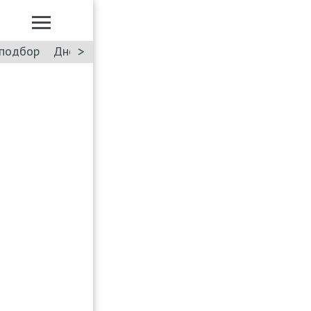
>
подбор
Дневник: Лада Искра
Такси
Форум
ПДД