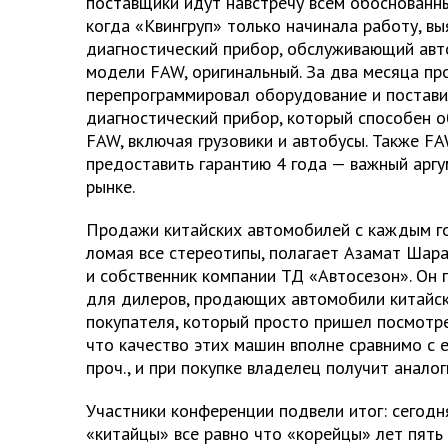
поставщики идут навстречу всем обоснованны
когда «Квингруп» только начинала работу, вы
диагностический прибор, обслуживающий ав
модели FAW, оригинальный. За два месяца пр
перепрограммировал оборудование и постав
диагностический прибор, который способен 
FAW, включая грузовики и автобусы. Также FA
предоставить гарантию 4 года — важный аргу
рынке.
Продажи китайских автомобилей с каждым г
ломая все стереотипы, полагает Азамат Шар
и собственник компании ТД «Автосезон». Он 
для дилеров, продающих автомобили китайск
покупателя, который просто пришел посмотре
что качество этих машин вполне сравнимо с 
проч., и при покупке владелец получит аналог
Участники конференции подвели итог: сегодн
«китайцы» все равно что «корейцы» лет пять 