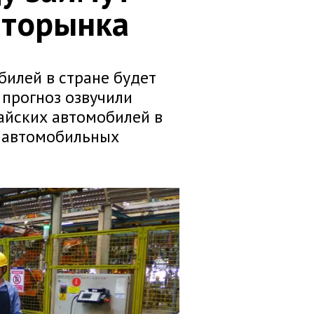
вторынка
билей в стране будет
 прогноз озвучили
айских автомобилей в
х автомобильных