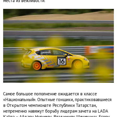
места из вежливости.
Самое большое пополнение ожидается в классе
«Национальный». Опытные гонщики, практиковавшиеся
в Открытом чемпионате Республики Татарстан,
непременно навяжут борьбу лидерам зачета на LADA
Kalina – Айдару Нуриеву, Владимиру Шешенину, Егору