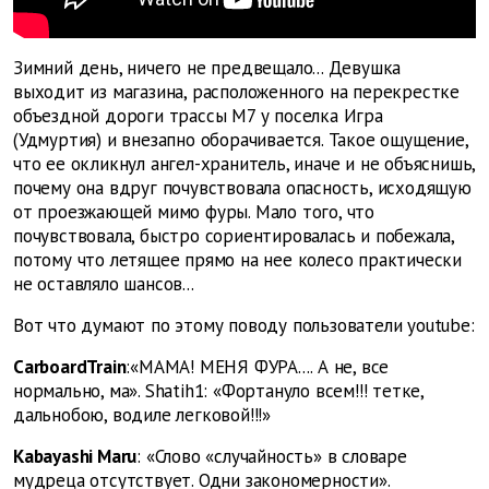
Зимний день, ничего не предвещало... Девушка
выходит из магазина, расположенного на перекрестке
объездной дороги трассы М7 у поселка Игра
(Удмуртия) и внезапно оборачивается. Такое ощущение,
что ее окликнул ангел-хранитель, иначе и не объяснишь,
почему она вдруг почувствовала опасность, исходящую
от проезжающей мимо фуры. Мало того, что
почувствовала, быстро сориентировалась и побежала,
потому что летящее прямо на нее колесо практически
не оставляло шансов...
Вот что думают по этому поводу пользователи youtube:
CarboardTrain
:«МАМА! МЕНЯ ФУРА.... А не, все
нормально, ма». Shatih1: «Фортануло всем!!! тетке,
дальнобою, водиле легковой!!!»
Kabayashi Maru
: «Слово «случайность» в словаре
мудреца отсутствует. Одни закономерности».