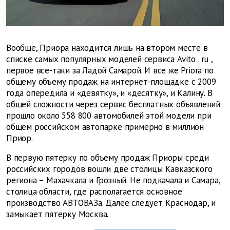
Вообще, Приора находится лишь на втором месте в
списке самых популярных моделей сервиса
Avito
.
ru
,
первое
все-таки за Ладой Самарой. И все же
Priora по
общему объему продаж на интернет-площадке с 2009
года опередила и «девятку», и «десятку», и Калину. В
общей сложности через сервис бесплатных объявлений
прошло около 558 800 автомобилей этой модели при
общем российском автопарке примерно в миллион
Приор.
В первую пятерку
по объему продаж Приоры среди
российских городов вошли две столицы Кавказского
региона – Махачкала и Грозный. Не подкачала
и Самара,
столица области, где располагается основное
производство АВТОВАЗа. Далее следует Краснодар, и
замыкает пятерку Москва.